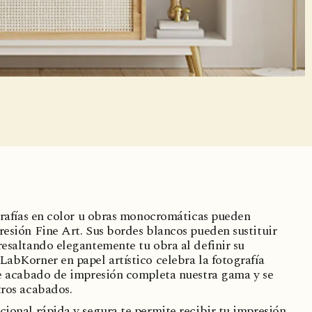
ografías en color u obras monocromáticas pueden
resión Fine Art. Sus bordes blancos pueden sustituir
resaltando elegantemente tu obra al definir su
LabKorner en papel artístico celebra la fotografía
te acabado de impresión completa nuestra gama y se
tros acabados.
cional rápida y segura te permite recibir tu impresión