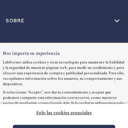
SOBRE
AYUDA
Nos importa su experiencia
LabKorner utiliza cookies y otras tecnologías para mantener la fiabilidad
y la seguridad de nuestras páginas web, para medir su rendimiento y para
IDIOMA
ofrecer una experiencia de compra y publicidad personalizada. Para ello,
recopilamos información sobre los usuarios, su comportamiento y sus
dispositivos.
Si seleccionas “Acepto”, nos das tu consentimiento y aceptas que
podemos compartir esta información con terceros, como nuestros
socios de marketing, como Google Ads. Si lo rechazas utilizaremos solo
las cookies esenciales y, desafortunadamente, no recibirás ningún
Solo las cookies esenciales
contenido personalizado