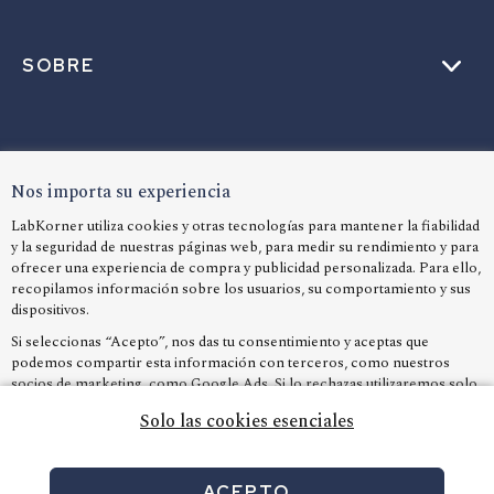
SOBRE
AYUDA
Nos importa su experiencia
LabKorner utiliza cookies y otras tecnologías para mantener la fiabilidad
y la seguridad de nuestras páginas web, para medir su rendimiento y para
IDIOMA
ofrecer una experiencia de compra y publicidad personalizada. Para ello,
recopilamos información sobre los usuarios, su comportamiento y sus
dispositivos.
Si seleccionas “Acepto”, nos das tu consentimiento y aceptas que
podemos compartir esta información con terceros, como nuestros
socios de marketing, como Google Ads. Si lo rechazas utilizaremos solo
las cookies esenciales y, desafortunadamente, no recibirás ningún
Solo las cookies esenciales
contenido personalizado
ACEPTO